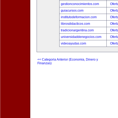
gestionconocimientos.com
Ofert
guiacursos.com
Ofert
institutodeformacion.com
Ofert
librosdidacticos.com
Ofert
tradicionargentina.com
Ofert
universidaddenegocios.com
Ofert
videoayudas.com
Ofert
<< Categoria Anterior (Economia, Dinero y
Finanzas)