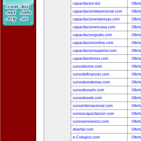
capacitacion.biz
Ofert
capacitaciondepersonal.com
Ofert
capacitacionempresas.com
Ofert
capacitacionencasa.com
Ofert
capacitaciongratis.com
Ofert
capacitaciononline.com
Ofert
capacitacionsuperior.com
Ofert
capacitandonos.com
Ofert
cursodecine.com
Ofert
cursodefinanzas.com
Ofert
cursodesistemas.com
Ofert
cursodevuelo.com
Ofert
cursodeweb.com
Ofert
cursointernacional.com
Ofert
cursoscapacitacion.com
Ofert
cursosenmexico.com
Ofert
disertar.com
Ofert
e-Colegios.com
Ofert