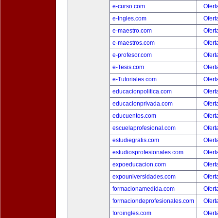
e-curso.com
Ofert
e-Ingles.com
Ofert
e-maestro.com
Ofert
e-maestros.com
Ofert
e-profesor.com
Ofert
e-Tesis.com
Ofert
e-Tutoriales.com
Ofert
educacionpolitica.com
Ofert
educacionprivada.com
Ofert
educuentos.com
Ofert
escuelaprofesional.com
Ofert
estudiegratis.com
Ofert
estudiosprofesionales.com
Ofert
expoeducacion.com
Ofert
expouniversidades.com
Ofert
formacionamedida.com
Ofert
formaciondeprofesionales.com
Ofert
foroingles.com
Ofert