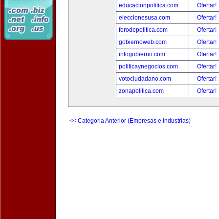
educacionpolitica.com
Ofertar!
eleccionesusa.com
Ofertar!
forodepolitica.com
Ofertar!
gobiernoweb.com
Ofertar!
infogobierno.com
Ofertar!
politicaynegocios.com
Ofertar!
votociudadano.com
Ofertar!
zonapolitica.com
Ofertar!
<< Categoria Anterior (Empresas e Industrias)