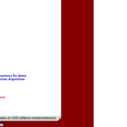
ominios En Venta
strias Argentinas
pal]
sados en USD (dólares estadounidenses)