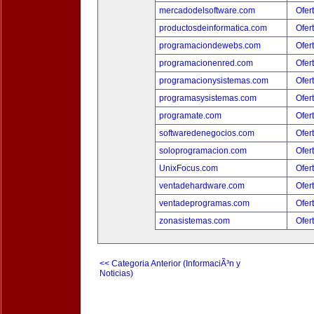
mercadodelsoftware.com
Ofer
productosdeinformatica.com
Ofer
programaciondewebs.com
Ofer
programacionenred.com
Ofer
programacionysistemas.com
Ofer
programasysistemas.com
Ofer
programate.com
Ofer
softwaredenegocios.com
Ofer
soloprogramacion.com
Ofer
UnixFocus.com
Ofer
ventadehardware.com
Ofer
ventadeprogramas.com
Ofer
zonasistemas.com
Ofer
<< Categoria Anterior (InformaciÃ³n y
Noticias)