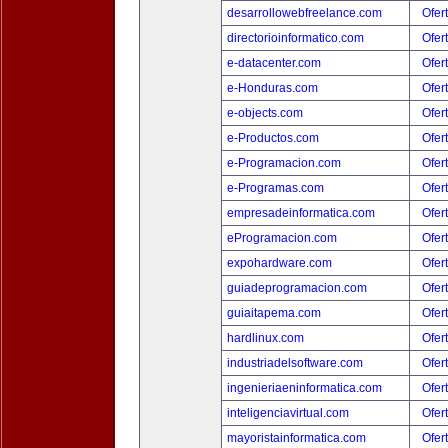
desarrollowebfreelance.com
Ofer
directorioinformatico.com
Ofer
e-datacenter.com
Ofer
e-Honduras.com
Ofer
e-objects.com
Ofer
e-Productos.com
Ofer
e-Programacion.com
Ofer
e-Programas.com
Ofer
empresadeinformatica.com
Ofer
eProgramacion.com
Ofer
expohardware.com
Ofer
guiadeprogramacion.com
Ofer
guiaitapema.com
Ofer
hardlinux.com
Ofer
industriadelsoftware.com
Ofer
ingenieriaeninformatica.com
Ofer
inteligenciavirtual.com
Ofer
mayoristainformatica.com
Ofer