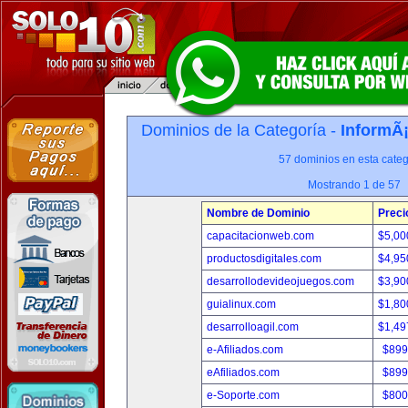
Dominios de la Categoría -
InformÃ¡
57 dominios en esta categ
Mostrando 1 de 57
Nombre de Dominio
Preci
capacitacionweb.com
$5,00
productosdigitales.com
$4,95
desarrollodevideojuegos.com
$3,90
guialinux.com
$1,80
desarrolloagil.com
$1,49
e-Afiliados.com
$899
eAfiliados.com
$899
e-Soporte.com
$800