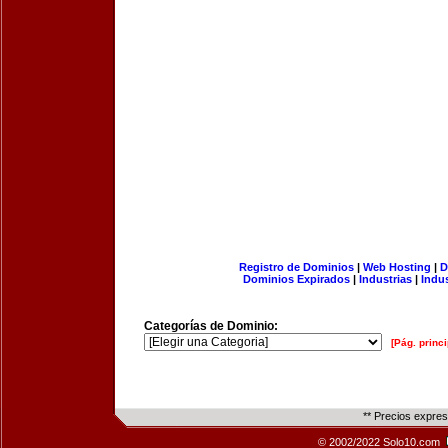
Registro de Dominios
|
Web Hosting
|
D
Dominios Expirados
|
Industrias
|
Indu
Categorías de Dominio:
[Pág. princi
** Precios expre
© 2002/2022 Solo10.com