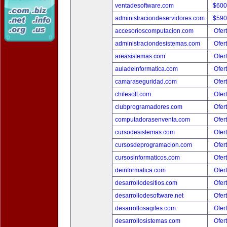
ventadesoftware.com
$600
administraciondeservidores.com
$590
accesorioscomputacion.com
Ofer
administraciondesistemas.com
Ofer
areasistemas.com
Ofer
auladeinformatica.com
Ofer
camaraseguridad.com
Ofer
chilesoft.com
Ofer
clubprogramadores.com
Ofer
computadorasenventa.com
Ofer
cursodesistemas.com
Ofer
cursosdeprogramacion.com
Ofer
cursosinformaticos.com
Ofer
deinformatica.com
Ofer
desarrollodesitios.com
Ofer
desarrollodesoftware.net
Ofer
desarrollosagiles.com
Ofer
desarrollosistemas.com
Ofer