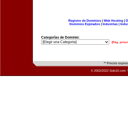
Registro de Dominios
|
Web Hosting
|
D
Dominios Expirados
|
Industrias
|
Indu
Categorías de Dominio:
[Pág. princi
** Precios expre
© 2002/2022 Solo10.com