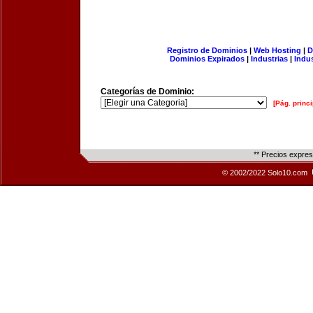
Registro de Dominios
|
Web Hosting
|
D
Dominios Expirados
|
Industrias
|
Indu
Categorías de Dominio:
[Pág. princi
** Precios expre
© 2002/2022 Solo10.com