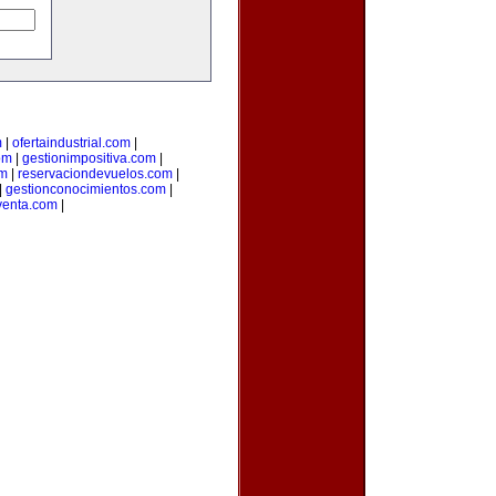
m
|
ofertaindustrial.com
|
om
|
gestionimpositiva.com
|
om
|
reservaciondevuelos.com
|
|
gestionconocimientos.com
|
venta.com
|