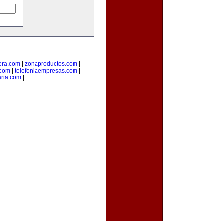
era.com
|
zonaproductos.com
|
.com
|
telefoniaempresas.com
|
aria.com
|