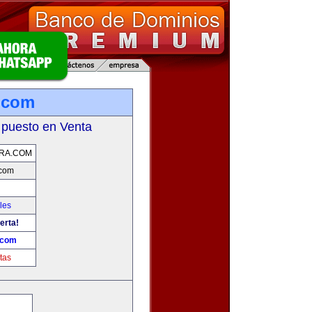
.com
 puesto en Venta
RA.COM
.com
les
erta!
.com
tas