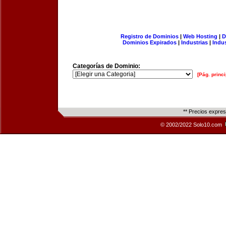
Registro de Dominios
|
Web Hosting
|
D
Dominios Expirados
|
Industrias
|
Indu
Categorías de Dominio:
[Pág. princi
** Precios expre
© 2002/2022 Solo10.com