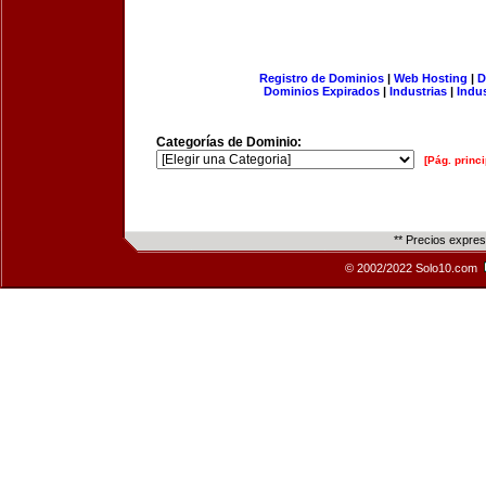
Registro de Dominios
|
Web Hosting
|
D
Dominios Expirados
|
Industrias
|
Indu
Categorías de Dominio:
[Pág. princi
** Precios expre
© 2002/2022 Solo10.com