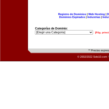
Registro de Dominios
|
Web Hosting
|
D
Dominios Expirados
|
Industrias
|
Indu
Categorías de Dominio:
[Pág. princi
** Precios expre
© 2002/2022 Solo10.com