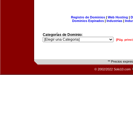
Registro de Dominios
|
Web Hosting
|
D
Dominios Expirados
|
Industrias
|
Indu
Categorías de Dominio:
[Pág. princi
** Precios expre
© 2002/2022 Solo10.com