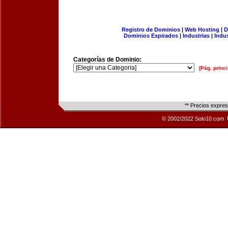
Registro de Dominios
|
Web Hosting
|
D
Dominios Expirados
|
Industrias
|
Indu
Categorías de Dominio:
[Pág. princi
** Precios expre
© 2002/2022 Solo10.com