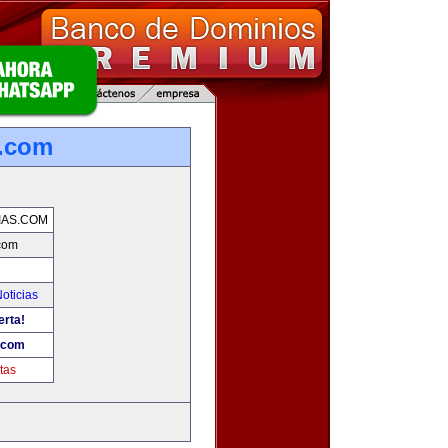
s.com
IAS.COM
.com
oticias
erta!
s.com
tas