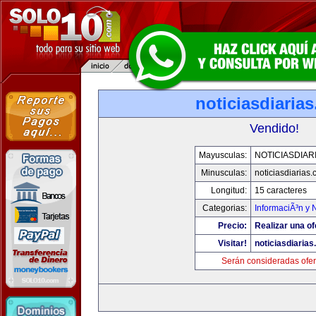
noticiasdiaria
Vendido!
Mayusculas:
NOTICIASDIAR
Minusculas:
noticiasdiarias
Longitud:
15 caracteres
Categorias:
InformaciÃ³n y N
Precio:
Realizar una of
Visitar!
noticiasdiaria
Serán consideradas ofer