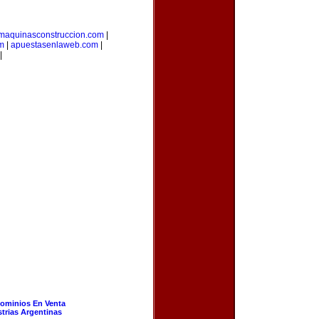
maquinasconstruccion.com
|
om
|
apuestasenlaweb.com
|
|
ominios En Venta
strias Argentinas