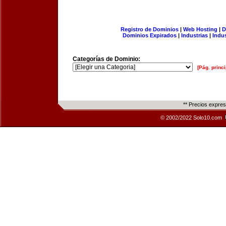
Registro de Dominios
|
Web Hosting
|
D
Dominios Expirados
|
Industrias
|
Indu
Categorías de Dominio:
[Pág. princi
** Precios expre
© 2002/2022 Solo10.com