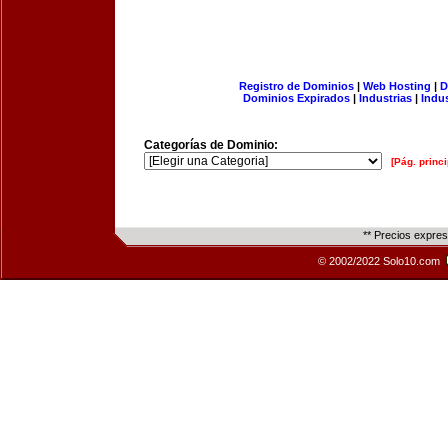
Registro de Dominios
|
Web Hosting
|
D
Dominios Expirados
|
Industrias
|
Indu
Categorías de Dominio:
[Pág. princi
** Precios expre
© 2002/2022 Solo10.com