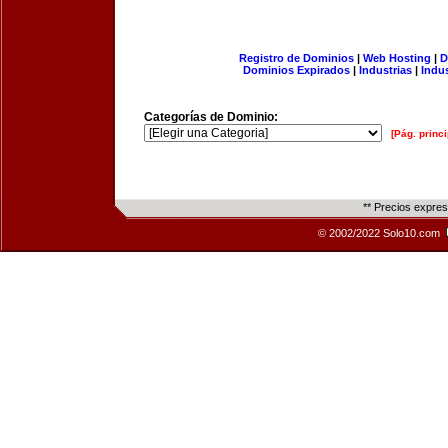
Registro de Dominios
|
Web Hosting
|
D
Dominios Expirados
|
Industrias
|
Indu
Categorías de Dominio:
[Pág. princi
** Precios expre
© 2002/2022 Solo10.com