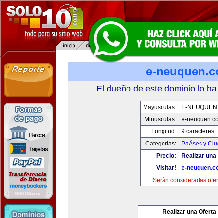
e-neuquen.
El dueño de este dominio lo ha
Mayusculas:
E-NEUQUEN
Minusculas:
e-neuquen.c
Longitud:
9 caracteres
Categorias:
PaÃ­ses y Ci
Precio:
Realizar una 
Visitar!
e-neuquen.c
Serán consideradas ofer
Realizar una Oferta