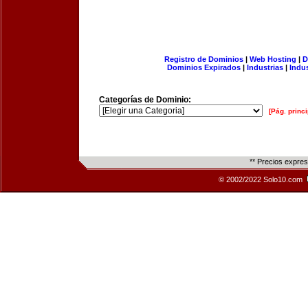
Registro de Dominios
|
Web Hosting
|
D
Dominios Expirados
|
Industrias
|
Indu
Categorías de Dominio:
[Pág. princi
** Precios expre
© 2002/2022 Solo10.com