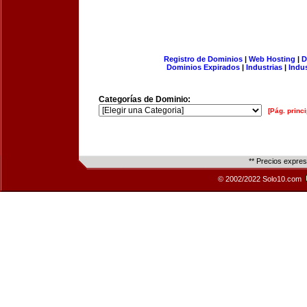
Registro de Dominios
|
Web Hosting
|
D
Dominios Expirados
|
Industrias
|
Indu
Categorías de Dominio:
[Pág. princi
** Precios expre
© 2002/2022 Solo10.com