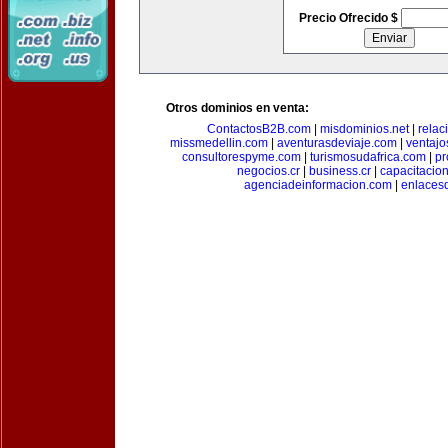
Precio Ofrecido $
Otros dominios en venta:
ContactosB2B.com
|
misdominios.net
|
rela
missmedellin.com
|
aventurasdeviaje.com
|
ventaj
consultorespyme.com
|
turismosudafrica.com
|
pr
negocios.cr
|
business.cr
|
capacitaci
agenciadeinformacion.com
|
enlaces