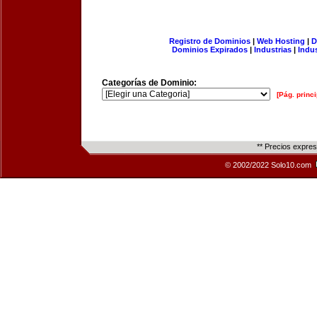
Registro de Dominios
|
Web Hosting
|
D
Dominios Expirados
|
Industrias
|
Indu
Categorías de Dominio:
[Pág. princi
** Precios expre
© 2002/2022 Solo10.com