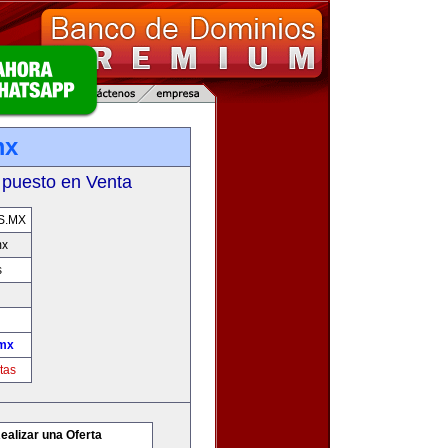
mx
 puesto en Venta
S.MX
mx
s
mx
tas
ealizar una Oferta