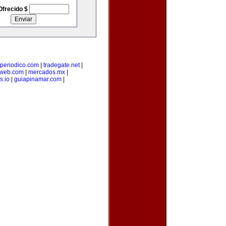
Ofrecido $
-periodico.com
|
tradegate.net
|
web.com
|
mercados.mx
|
s.io
|
guiapinamar.com
|