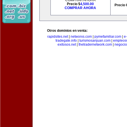
COMPRAR AHORA
Precio $
4,500.00
Precio 
COMPRAR AHORA
Otros dominios en venta:
rapidsites.net
|
networxs.com
|
pymefamiliar.com
|
e
tradegate.info
|
turismosanjuan.com
|
empleos
exitosos.net
|
thetradernetwork.com
|
negocio