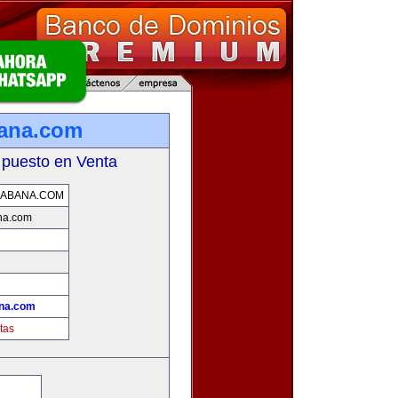
bana.com
 puesto en Venta
HABANA.COM
na.com
!
ana.com
tas