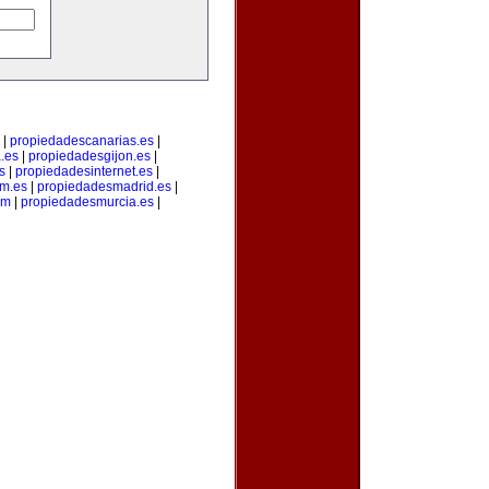
|
propiedadescanarias.es
|
.es
|
propiedadesgijon.es
|
s
|
propiedadesinternet.es
|
m.es
|
propiedadesmadrid.es
|
om
|
propiedadesmurcia.es
|