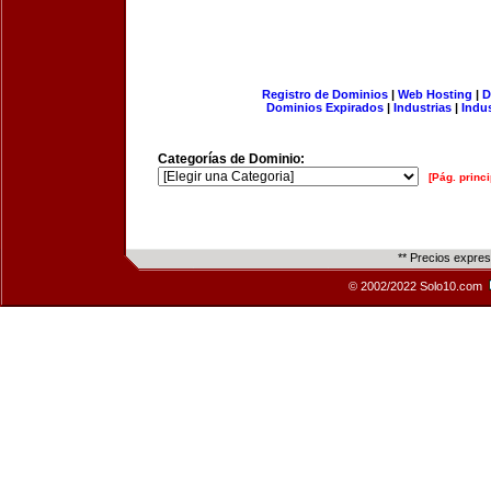
Registro de Dominios
|
Web Hosting
|
D
Dominios Expirados
|
Industrias
|
Indu
Categorías de Dominio:
[Pág. princi
** Precios expre
© 2002/2022 Solo10.com