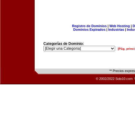
Registro de Dominios
|
Web Hosting
|
D
Dominios Expirados
|
Industrias
|
Indu
Categorías de Dominio:
[Pág. princi
** Precios expre
© 2002/2022 Solo10.com