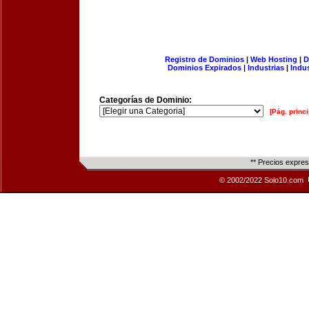
Registro de Dominios
|
Web Hosting
|
D
Dominios Expirados
|
Industrias
|
Indu
Categorías de Dominio:
[Pág. princi
** Precios expre
© 2002/2022 Solo10.com