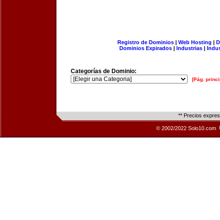
Registro de Dominios
|
Web Hosting
|
D
Dominios Expirados
|
Industrias
|
Indu
Categorías de Dominio:
[Pág. princi
** Precios expre
© 2002/2022 Solo10.com