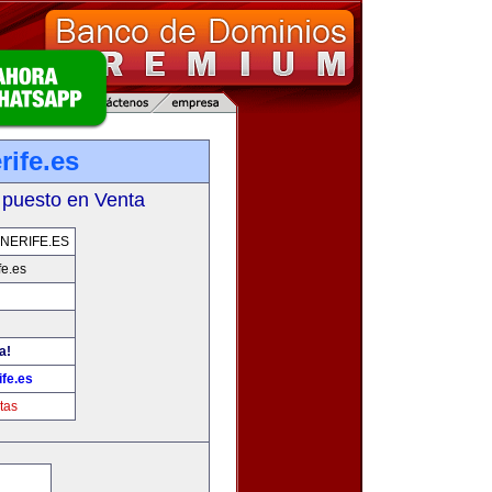
rife.es
 puesto en Venta
NERIFE.ES
fe.es
a!
fe.es
tas