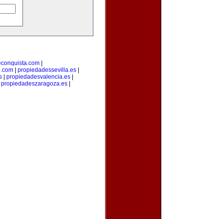
econquista.com
|
o.com
|
propiedadessevilla.es
|
s
|
propiedadesvalencia.es
|
|
propiedadeszaragoza.es
|